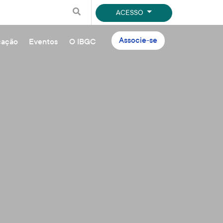
ACESSO
Associe-se
cação
Eventos
O IBGC